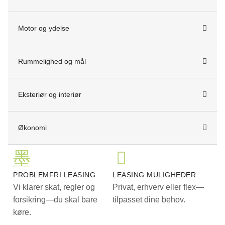
vognbaneassistent, blindvinkelsassistent, ikke ryger,
service ok, svingbart træk (elektrisk)
Motor og ydelse
Forbehold for trykfejl
Rummelighed og mål
Eksteriør og interiør
Økonomi
PROBLEMFRI LEASING
LEASING MULIGHEDER
Vi klarer skat, regler og
Privat, erhverv eller flex—
forsikring—du skal bare
tilpasset dine behov.
køre.