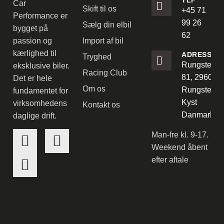
TLF
Car
Skift til os
+45 71
Performance er
99 26
Sælg din elbil
bygget på
62
passion og
Import af bil
kærlighed til
ADRESSE
Tryghed
Rungstedve
eksklusive biler.
Racing Club
81, 2960
Det er hele
Om os
Rungsted
fundamentet for
Kyst
virksomhedens
Kontakt os
Danmark
daglige drift.
Man-fre kl. 9-17.
Weekend åbent
efter aftale