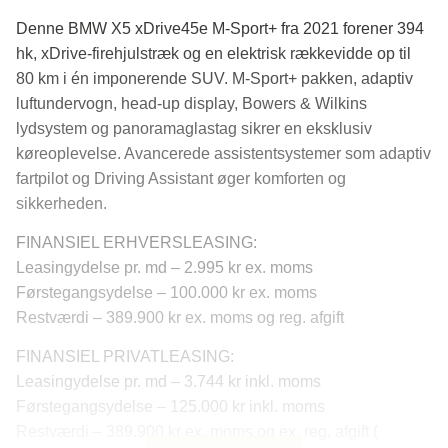
Denne BMW X5 xDrive45e M-Sport+ fra 2021 forener 394
hk, xDrive-firehjulstræk og en elektrisk rækkevidde op til
80 km i én imponerende SUV. M-Sport+ pakken, adaptiv
luftundervogn, head-up display, Bowers & Wilkins
lydsystem og panoramaglastag sikrer en eksklusiv
køreoplevelse. Avancerede assistentsystemer som adaptiv
fartpilot og Driving Assistant øger komforten og
sikkerheden.
FINANSIEL ERHVERSLEASING:
Leasingydelse pr. md – 2.995 kr ex. moms
Førstegangsydelse – 100.000 kr ex. moms
Restværdi – 389.900 kr ex. moms og reg. afgift
FINANSIEL PRIVATLEASING:
Leasingydelse pr. md – 3.744 kr inkl. moms
Førstegangsydelse – 125.000 kr inkl. moms
Restværdi – 389.900 kr ex. moms og ex. reg. afgift (