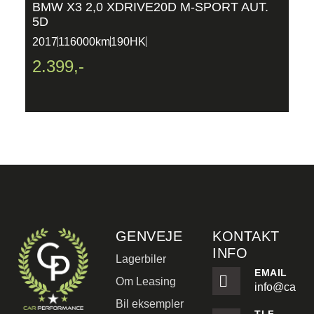
BMW X3 2,0 XDRIVE20D M-SPORT AUT.
P
5D
P
2017
116000km
190HK
2
2.399,-
2
GENVEJE
KONTAKT
INFO
Lagerbiler
EMAIL
Om Leasing
info@carpe
Bil eksempler