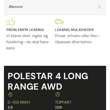
Økonomi
PROBLEMFRI LEASING
LEASING MULIGHEDER
Vi klarer skat, regler og
Privat, erhverv eller flex—
forsikring—du skal bare
tilpasset dine behov.
køre.
POLESTAR 4 LONG
RANGE AWD
0-100 KM/H
TOPFART
3,8
200