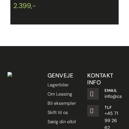
2.399,-
2
GENVEJE
KONTAKT
INFO
Lagerbiler
EMAIL
Om Leasing
info@carpe
Bil eksempler
TLF
Skift til os
+45 71
99 26
Sælg din elbil
62