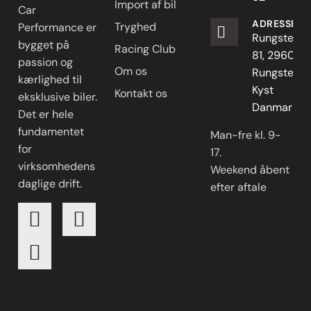
Import af bil
Car
ADRESSE
Tryghed
Performance er
Rungstedve
bygget på
Racing Club
81, 2960
passion og
Om os
Rungsted
kærlighed til
Kyst
Kontakt os
eksklusive biler.
Danmark
Det er hele
fundamentet
Man-fre kl. 9-
for
17.
virksomhedens
Weekend åbent
daglige drift.
efter aftale