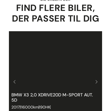
FIND FLERE BILER,
DER PASSER TIL DIG
BMW X3 2,0 XDRIVE20D M-SPORT AUT.
P
5D
P
2017
116000km
190HK
2