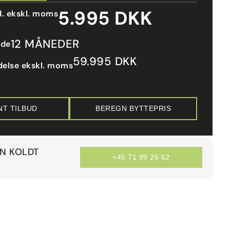
5.995 DKK
d. ekskl. moms
12 MÅNEDER
ode
59.995 DKK
delse ekskl. moms
NT TILBUD
BEREGN BYTTEPRIS
AN KOLDT
+45 71 99 26 62