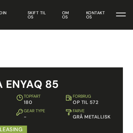
DIN
SKIFT TIL
OM
KONTAKT
OS
OS
OS
 ENYAQ 85
TOPFART
FORBRUG
180
OP TIL 572
GEAR TYPE
FARVE
-
GRÅ METALLISK
 LEASING