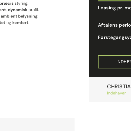
præcis
styring.
Leasing pr. m
ant
,
dynamisk
profil.
g
ambient belysning.
tet
og
komfort
.
Aftalens peri
Førstegangsy
INDHE
CHRISTI
Indehaver