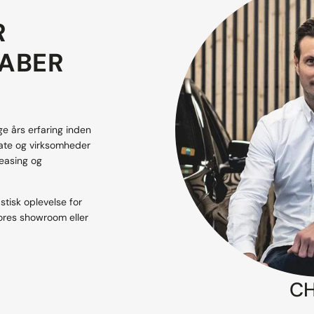
R
KABER
 års erfaring inden
ivate og virksomheder
leasing og
stisk oplevelse for
vores showroom eller
CH