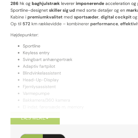
286
hk og
baghjulstræk
leverer
imponerende
acceleration og
Sportline-designet
skiller sig ud
med sorte detaljer og en
mark
Kabine i
premiumkvalitet
med
sportsæder
,
digital cockpit
o
Op til
572
km rækkevidde – kombinerer
performance
,
effektivi
Højdepunkter:
Sportline
Keyless entry
Svingbart anhængertræk
Adaptiv fartpilot
Blindvinkelassistent
Head-Up-Display
Fjernlysassistent
Varmepumpe
Bakkamera/360 kamera
El indst. førersæde m. memory
LÆS MERE
👉 Ren energi. Ren stil. Ren køreglæde.
Forbehold for trykfejl.