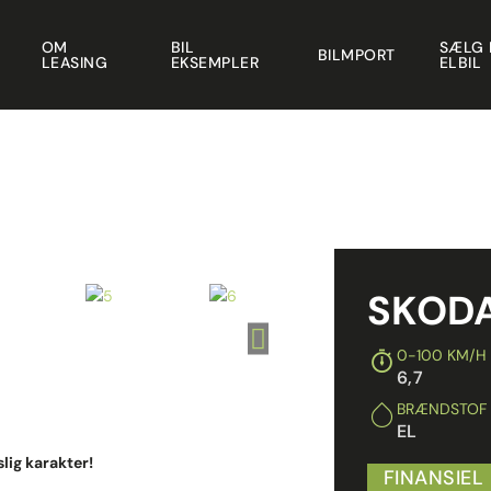
OM
BIL
SÆLG 
BILMPORT
LEASING
EKSEMPLER
ELBIL
SKODA
0-100 KM/H
6,7
BRÆNDSTOF
EL
lig karakter!
FINANSIEL