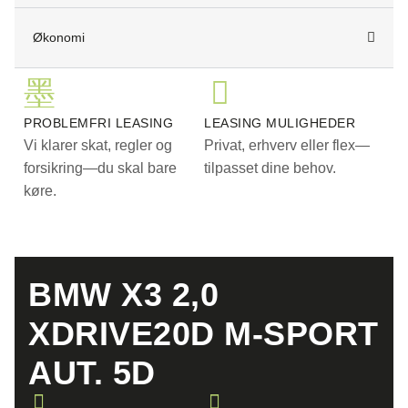
Navigations system, Alarm system, Regnsensor,
Økonomi
Parkeringssensor Bag, Parkeringssensor Foran, Kamera,
Nødbremse assist., Dæktryksovervågning,
Forlygtevaskesystem, Fjernlysassistent, Vognbane
assistent, El-klapbare sidespejle, Elektriske sidespejle,
PROBLEMFRI LEASING
LEASING MULIGHEDER
Elruder, Armlæn, 4x Elruder, Harman/Kardon, Isofix,
Vi klarer skat, regler og
Privat, erhverv eller flex—
Tågelygter, Lyssensor, Sportspakke, Tonede ruder
forsikring—du skal bare
tilpasset dine behov.
køre.
*Forbehold for taste-samt beregningsfejl.
BMW X3 2,0
XDRIVE20D M-SPORT
AUT. 5D