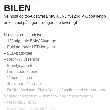
BILEN
Velholdt og top-udstyret BMW X3 xDrive20d M-Sport netop
ankommet på lager til omgående levering!
Nævneværdigt udstyr:
– 19” originale BMW Alufælge
– Fuld adaptive LED-forlygter
– LED-baglygter
– Regn- & lyssensor
– Fjernlysassistent
– Brun læderkabine
– Varme i forsæder
– Justerbare forsæder
– Driving Assistant Plus (Adaptiv fartpilot med kø-assistent,
Vognbaneassistent, Automatisk nødbremsesystem)
– Head-up Display
– Panoramaglastag, elektrisk