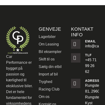
GENVEJE
KONTAKT
INFO
Lagerbiler
EMAIL
Om Leasing
info@carpe
Bil eksempler
TLF
Car
Skift til os
+45 71
Performance er
99 26
Sælg din elbil
bygget på
62
passion og
Import af bil
kærlighed til
ADRESSE
Tryghed
Rungstedve
eksklusive biler.
Racing Club
81, 2960
Det er hele
Om os
Rungsted
fundamentet for
Kyst
virksomhedens
Kontakt os