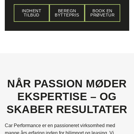
INDHENT
BEREGN
BOOK EN
TILBUD
BYTTEPRIS
PRØVETUR
NÅR PASSION MØDER
EKSPERTISE – OG
SKABER RESULTATER
Car Performance er en passioneret virksomhed med
mange års erfaring inden for bilimport og leasing. Vi