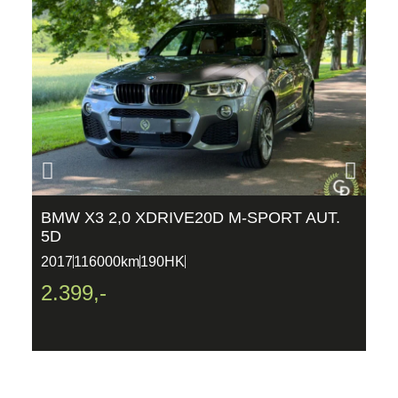
BMW X3 2,0 XDRIVE20D M-SPORT AUT.
P
5D
P
2017
116000km
190HK
2
2.399,-
2