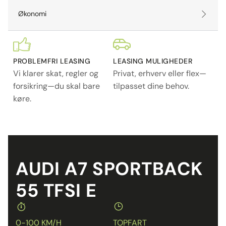
Økonomi
PROBLEMFRI LEASING
LEASING MULIGHEDER
Vi klarer skat, regler og
Privat, erhverv eller flex—
forsikring—du skal bare
tilpasset dine behov.
køre.
AUDI A7 SPORTBACK
55 TFSI E
0-100 KM/H
TOPFART