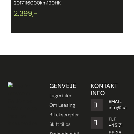
2017
116000km
190HK
2
2.399,-
2
GENVEJE
KONTAKT
INFO
Lagerbiler
EMAIL
Om Leasing
info@carpe
Bil eksempler
TLF
Skift til os
+45 71
99 26
Sælg din elbil