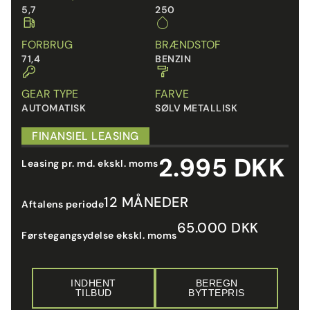
5,7
250
FORBRUG
BRÆNDSTOF
71,4
BENZIN
GEAR TYPE
FARVE
AUTOMATISK
SØLV METALLISK
FINANSIEL LEASING
2.995 DKK
Leasing pr. md. ekskl. moms
12 MÅNEDER
Aftalens periode
65.000 DKK
Førstegangsydelse ekskl. moms
INDHENT
BEREGN
TILBUD
BYTTEPRIS