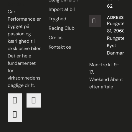
62
Import af bil
Car
ADRESSE
Tryghed
Performance er
Rungstedve
bygget på
Racing Club
81, 2960
passion og
Om os
Rungsted
kærlighed til
Kyst
Kontakt os
eksklusive biler.
Danmark
Det er hele
fundamentet
Man-fre kl. 9-
for
17.
virksomhedens
Weekend åbent
daglige drift.
efter aftale