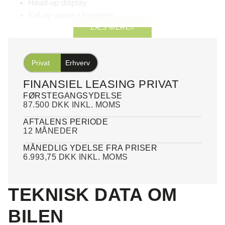
Head-up display
Køl og varme i forsæder
LÆS MERE
Varme i bagsæder
Varme i rattet
B&O Sound System
Privat
Erhverv
Night vision
FINANSIEL LEASING PRIVAT
FØRSTEGANGSYDELSE
👉 Ren power, ren stil og fremtidens luksus samlet i én bil.
87.500 DKK INKL. MOMS
Forbehold for trykfejl.
AFTALENS PERIODE
12 MÅNEDER
MÅNEDLIG YDELSE FRA PRISER
6.993,75 DKK INKL. MOMS
TEKNISK DATA OM
BILEN