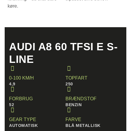
køre.
AUDI A8 60 TFSI E S-
LINE
0-100 KM/H
TOPFART
4,9
250
FORBRUG
BRÆNDSTOF
52
BENZIN
GEAR TYPE
FARVE
AUTOMATISK
BLÅ METALLISK