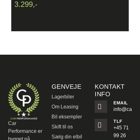
3.299,-
2
GENVEJE
KONTAKT
INFO
Lagerbiler
EMAIL
Om Leasing
info@carpe
Bil eksempler
TLF
Car
Skift til os
+45 71
Performance er
99 26
Sælg din elbil
bygget på