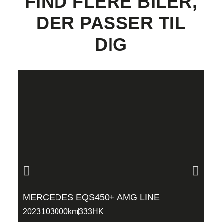
FIND FLERE BILER,
DER PASSER TIL
DIG
MERCEDES EQS450+ AMG LINE
B
5
2023
103000km
333HK
2