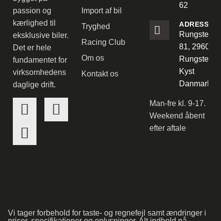
62
passion og
Import af bil
kærlighed til
ADRESSE
Tryghed
Rungstedve
eksklusive biler.
Racing Club
81, 2960
Det er hele
Om os
Rungsted
fundamentet for
Kyst
virksomhedens
Kontakt os
Danmark
daglige drift.
Man-fre kl. 9-17.
Weekend åbent
efter aftale
Vi tager forbehold for taste- og regnefejl samt ændringer i
priser, specifikationer og oplysninger. Alt indhold på