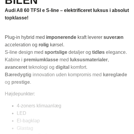
BILEN
Audi A8 60 TFSI e S-line – elektrificeret luksus i absolut
topklasse!
Plug-in hybrid med
imponerende
kraft leverer
suveræn
acceleration og
rolig
kørsel.
S-line design med
sportslige
detaljer og
tidløs
elegance.
Kabine i
premiumklasse
med
luksusmaterialer
,
avanceret
teknologi og
digital
komfort.
Bæredygtig
innovation uden kompromis med
køreglæde
og
prestige
.
Højdepunkter:
4-zoners klimaanlæg
LED
El-bagklap
Glastag