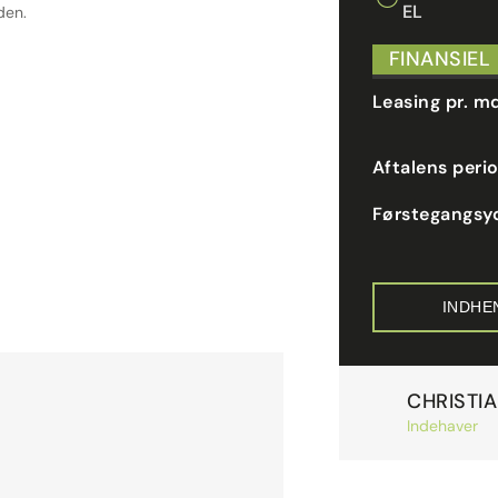
EL
den.
FINANSIEL
Leasing pr. m
Aftalens peri
Førstegangsy
INDHE
CHRISTI
ren elegance.
Indehaver