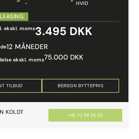
-
HVID
 LEASING
3.495 DKK
d. ekskl. moms
12 MÅNEDER
ode
75.000 DKK
delse ekskl. moms
NT TILBUD
BEREGN BYTTEPRIS
AN KOLDT
+45 71 99 26 62