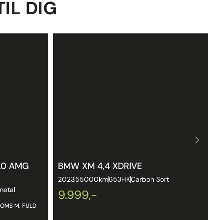
TIL DIG
.0 AMG
BMW XM 4,4 XDRIVE
2023
55000km
653HK
Carbon Sort
metal
9.999,-
MOMS M. FULD