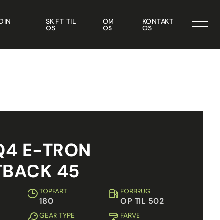
DIN
SKIFT TIL
OM
KONTAKT
OS
OS
OS
Q4 E-TRON
TBACK 45
TOPFART
FORBRUG
180
OP TIL 502
GEAR TYPE
FARVE