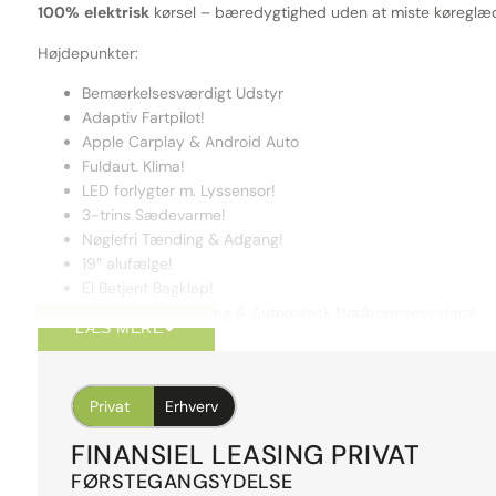
100%
elektrisk
kørsel – bæredygtighed uden at miste køreglæ
Højdepunkter:
Bemærkelsesværdigt Udstyr
Adaptiv Fartpilot!
Apple Carplay & Android Auto
Fuldaut. Klima!
LED forlygter m. Lyssensor!
3-trins Sædevarme!
Nøglefri Tænding & Adgang!
19″ alufælge!
El Betjent Bagklap!
Træthedsregistrering & Automatisk Nødbremsesystem!
LÆS MERE
Vognbaneassistent & Skiltegenkendelse!
👉 Audi Q4 e-tron Sportback 45: Fremtidens SUV – ren power, 
Privat
Erhverv
Forbehold for trykfejl.
FINANSIEL LEASING PRIVAT
FØRSTEGANGSYDELSE