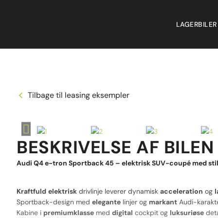
LAGERBILER
Tilbage til leasing eksempler
BESKRIVELSE AF BILEN
Audi Q4 e-tron Sportback 45 – elektrisk SUV-coupé med stil 
Kraftfuld
elektrisk
drivlinje leverer dynamisk
acceleration
og
Sportback-design med
elegante
linjer og
markant
Audi-karakte
Kabine i
premiumklasse
med
digital
cockpit og
luksuriøse
deta