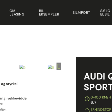
OM
BIL
SÆLG 
BILMPORT
LEASING
EKSEMPLER
ELBIL
AUDI 
SPOR
og styrke!
0-100 KM/H
lang
rækkevidde
.
6,7
r.
ljer.
BRÆNDSTOF