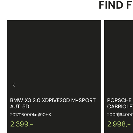
FIND F
BMW X3 2,0 XDRIVE20D M-SPORT
PORSCHE 
AUT. 5D
CABRIOLE
2017
116000km
190HK
2009
16400
2.399,-
2.998,-