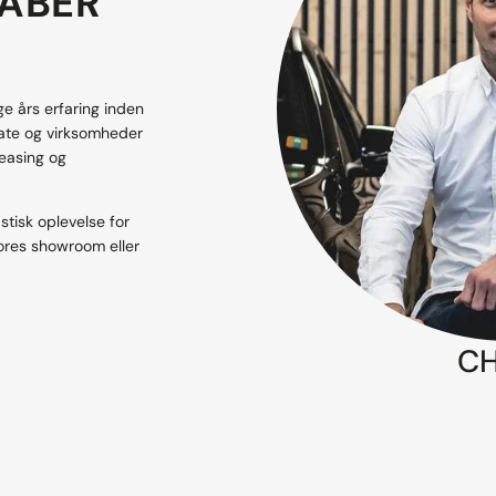
KABER
 års erfaring inden
ivate og virksomheder
leasing og
stisk oplevelse for
vores showroom eller
CH