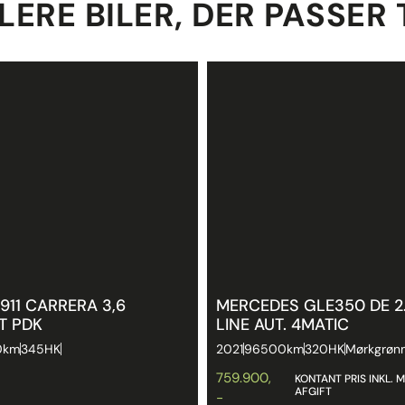
LERE BILER, DER PASSER 
911 CARRERA 3,6
MERCEDES GLE350 DE 2
T PDK
LINE AUT. 4MATIC
0km
345HK
2021
96500km
320HK
Mørkgrøn
759.900,
KONTANT PRIS INKL. 
AFGIFT
-