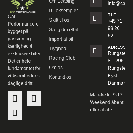
Om Leasing
info@carpe
Bil eksempler
TLF
Car
Skift til os
+45 71
Performance er
99 26
Sælg din elbil
bygget på
62
passion og
Import af bil
kærlighed til
ADRESSE
Tryghed
Rungstedve
eksklusive biler.
Racing Club
81, 2960
Det er hele
Om os
Rungsted
fundamentet for
Kyst
virksomhedens
Kontakt os
Danmark
daglige drift.
Man-fre kl. 9-17.
Weekend åbent
efter aftale