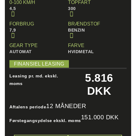
0-100 KM/H
TOPFART
4,5
300
FORBRUG
BRÆNDSTOF
7,9
BENZIN
GEAR TYPE
FARVE
AUTOMAT
HVIDMETAL
FINANSIEL LEASING
5.816
Leasing pr. md. ekskl.
moms
DKK
12 MÅNEDER
Aftalens periode
151.000 DKK
Førstegangsydelse ekskl. moms