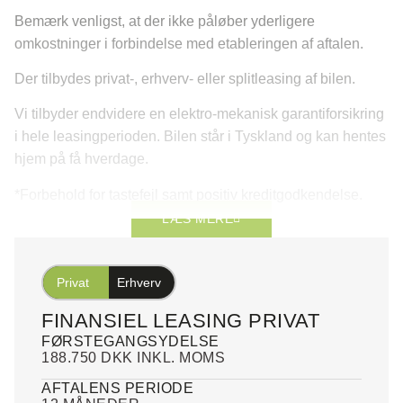
Bemærk venligst, at der ikke påløber yderligere
omkostninger i forbindelse med etableringen af aftalen.
Der tilbydes privat-, erhverv- eller splitleasing af bilen.
Vi tilbyder endvidere en elektro-mekanisk garantiforsikring
i hele leasingperioden. Bilen står i Tyskland og kan hentes
hjem på få hverdage.
*Forbehold for tastefejl samt positiv kreditgodkendelse.
LÆS MERE
Privat
Erhverv
FINANSIEL LEASING PRIVAT
FØRSTEGANGSYDELSE
188.750 DKK INKL. MOMS
AFTALENS PERIODE