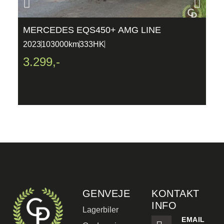
MERCEDES EQS450+ AMG LINE
B
5
2023
103000km
333HK
2
3.299,-
2
GENVEJE
KONTAKT
INFO
Lagerbiler
EMAIL