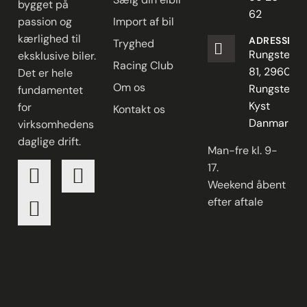
bygget på
62
passion og
Import af bil
kærlighed til
ADRESSE
Tryghed
Rungstedve
eksklusive biler.
Racing Club
81, 2960
Det er hele
Om os
Rungsted
fundamentet
Kyst
for
Kontakt os
Danmark
virksomhedens
daglige drift.
Man-fre kl. 9-
17.
Weekend åbent
efter aftale