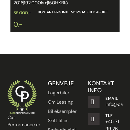
2016
192.000km
150HK
Blå
2
2
KONTANT PRIS INKL. MOMS M. FULD AFGIFT
85.000,-
0,-
GENVEJE
KONTAKT
INFO
Lagerbiler
EMAIL
Om Leasing
info@carpe
Bil eksempler
TLF
Car
Skift til os
+45 71
Performance er
99 26
Sælg din elbil