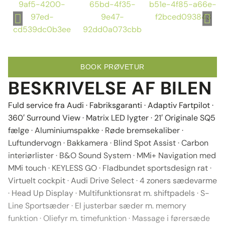
BOOK PRØVETUR
BESKRIVELSE AF BILEN
Fuld service fra Audi · Fabriksgaranti · Adaptiv Fartpilot ·
360′ Surround View · Matrix LED lygter · 21′ Originale SQ5
fælge · Aluminiumspakke · Røde bremsekaliber ·
Luftundervogn · Bakkamera · Blind Spot Assist · Carbon
interiørlister · B&O Sound System · MMi+ Navigation med
MMi touch · KEYLESS GO · Fladbundet sportsdesign rat ·
Virtuelt cockpit · Audi Drive Select · 4 zoners sædevarme
· Head Up Display · Multifunktionsrat m. shiftpadels · S-
Line Sportsæder · El justerbar sæder m. memory
funktion · Oliefyr m. timefunktion · Massage i førersæde