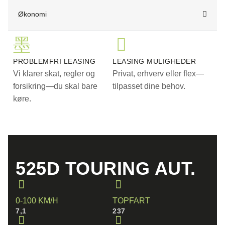
Økonomi
PROBLEMFRI LEASING
LEASING MULIGHEDER
Vi klarer skat, regler og
Privat, erhverv eller flex—
forsikring—du skal bare
tilpasset dine behov.
køre.
525D TOURING AUT.
0-100 KM/H
TOPFART
7,1
237