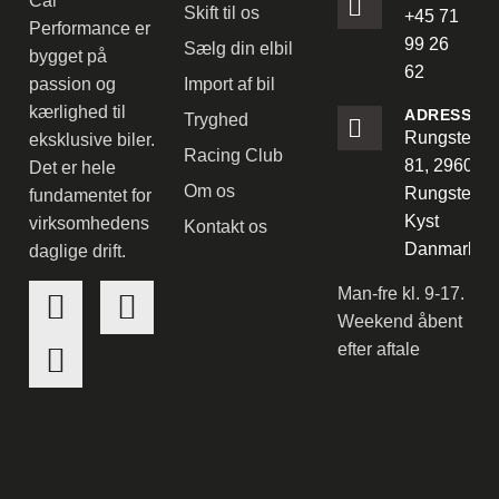
Car
Skift til os
+45 71
Performance er
99 26
Sælg din elbil
bygget på
62
passion og
Import af bil
kærlighed til
ADRESSE
Tryghed
Rungstedve
eksklusive biler.
Racing Club
81, 2960
Det er hele
Om os
Rungsted
fundamentet for
Kyst
virksomhedens
Kontakt os
Danmark
daglige drift.
Man-fre kl. 9-17.
Weekend åbent
efter aftale