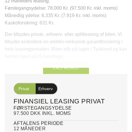
12 måneders leasing:
Førstegangsydelse: 78.000 Kr. (97.500 Kr. inkl. moms)
Månedlig ydelse: 6.335 Kr. (7.919 Kr. inkl. moms)
Kaskoforsikring: 631 Kr.
Der tilbydes privat-, erhverv- eller splitleasing af bilen. Vi
tilbyder endvidere en elektro-mekanisk garantiforsikring i
hele leasingperioden. Bilen står på lager i Tyskland og kan
hentes hjem på få hverdage.
LÆS MERE
*Forbehold for tastefejl samt positiv kreditgodkendelse.
Privat
Erhverv
FINANSIEL LEASING PRIVAT
FØRSTEGANGSYDELSE
97.500 DKK INKL. MOMS
AFTALENS PERIODE
12 MÅNEDER