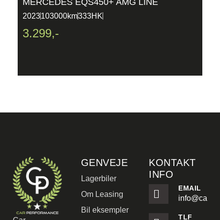
MERCEDES EQS450+ AMG LINE
B
5
2023
103000km
333HK
2
3.299,-
2
GENVEJE
KONTAKT
INFO
Lagerbiler
EMAIL
Om Leasing
info@carpe
Bil eksempler
TLF