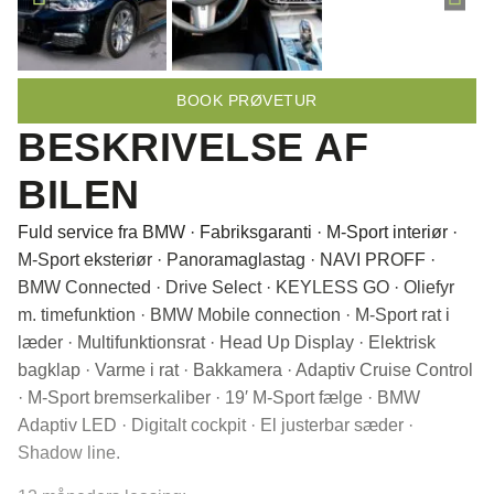
BOOK PRØVETUR
BESKRIVELSE AF
BILEN
Fuld service fra BMW · Fabriksgaranti · M-Sport interiør ·
M-Sport eksteriør · Panoramaglastag · NAVI PROFF ·
BMW Connected · Drive Select · KEYLESS GO · Oliefyr
m. timefunktion · BMW Mobile connection · M-Sport rat i
læder · Multifunktionsrat · Head Up Display · Elektrisk
bagklap · Varme i rat · Bakkamera · Adaptiv Cruise Control
· M-Sport bremserkaliber · 19′ M-Sport fælge · BMW
Adaptiv LED · Digitalt cockpit · El justerbar sæder ·
Shadow line.