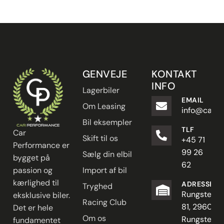
GENVEJE
KONTAKT
INFO
Lagerbiler
EMAIL
Om Leasing
info@carpe
Bil eksempler
TLF
Car
Skift til os
+45 71
Performance er
99 26
Sælg din elbil
bygget på
62
passion og
Import af bil
kærlighed til
ADRESSE
Tryghed
Rungstedve
eksklusive biler.
Racing Club
81, 2960
Det er hele
Om os
Rungsted
fundamentet