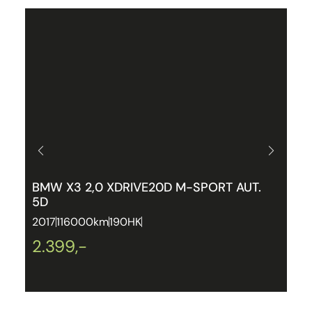
BMW X3 2,0 XDRIVE20D M-SPORT AUT.
P
5D
P
2017
116000km
190HK
2
2.399,-
2