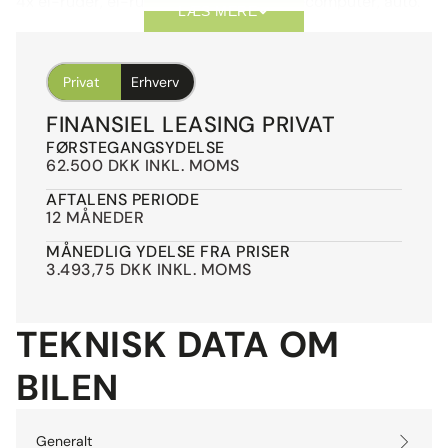
4x el-ruder, el-ruder, startspærre, kørecomputer, auto.
LÆS MERE
nedbl. bakspejl, bluetooth, dab+ radio, bakkamera,
adaptiv fartpilot, automatisk start/stop, nøglefri
betjening, el-klapbare sidespejle m. varme, xenonlys, 8
Privat
Erhverv
airbags, abs, antispin, esp, servo, vognbaneassistent,
FINANSIEL LEASING PRIVAT
mørktonede ruder i bag, ikke ryger, service ok, svingbart
FØRSTEGANGSYDELSE
træk (elektrisk), armlæn, fjernb. c.lås, varme i rat,
62.500 DKK INKL. MOMS
blindvinkelsassistent
AFTALENS PERIODE
12 MÅNEDER
MÅNEDLIG YDELSE FRA PRISER
3.493,75 DKK INKL. MOMS
TEKNISK DATA OM
BILEN
Generalt