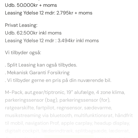
Udb. 50.000kr + moms
Leasing Ydelse 12 mdr: 2.795kr + moms
Privat Leasing:
Udb. 62.500kr inkl moms
Leasing Ydelse 12 mdr : 3.494kr inkl moms
Vi tilbyder også:
. Split Leasing kan også tilbydes.
. Mekanisk Garanti Forsikring
. Vi tilbyder gerne en pris på din nuværende bil.
M-Pack, aut.gear/tiptronic, 19″ alufælge, 4 zone klima,
parkeringssensor (bag), parkeringssensor (for),
ratgearskifte, fartpilot, regnsensor, sædevarme,
musikstreaming via bluetooth, multifunktionsrat, håndfrit
til mobil, navigation Prof, apple carplay, headup display,
digitalt cockpit, læderindtræk, splitbagsæde, læderrat,