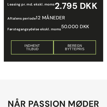
2.795 DKK
Leasing pr. md. ekskl. moms
12 MÅNEDER
Aftalens periode
50.000 DKK
Førstegangsydelse ekskl. moms
INDHENT
BEREGN
TILBUD
BYTTEPRIS
NÅR PASSION MØDER