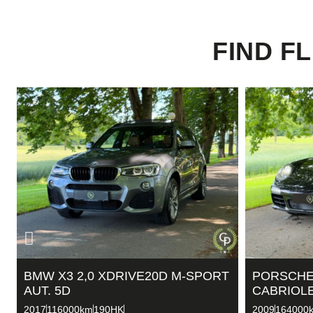
FIND FL
BMW X3 2,0 XDRIVE20D M-SPORT
PORSCHE 
AUT. 5D
CABRIOL
2017
116000km
190HK
2009
164000