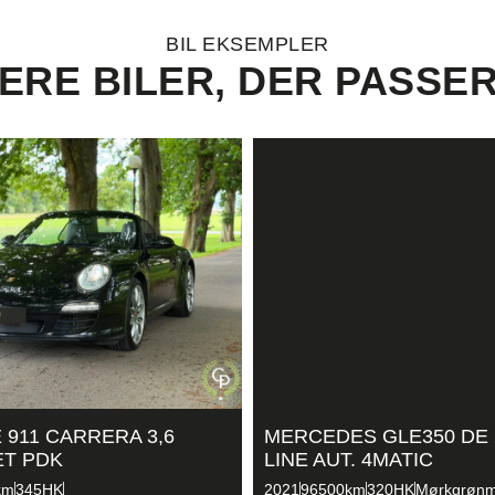
BIL EKSEMPLER
ERE BILER, DER PASSER
911 CARRERA 3,6
MERCEDES GLE350 DE 
ET PDK
LINE AUT. 4MATIC
km
345HK
2021
96500km
320HK
Mørkgrønm