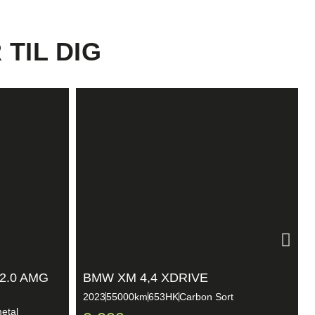
 TIL DIG
2.0 AMG
BMW XM 4,4 XDRIVE
2023
55000km
653HK
Carbon Sort
etal