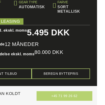
F
GEAR TYPE
FARVE
AUTOMATISK
SORT
METALLISK
 LEASING
5.495 DKK
d. ekskl. moms
12 MÅNEDER
ode
80.000 DKK
delse ekskl. moms
NT TILBUD
BEREGN BYTTEPRIS
AN KOLDT
+45 71 99 26 62