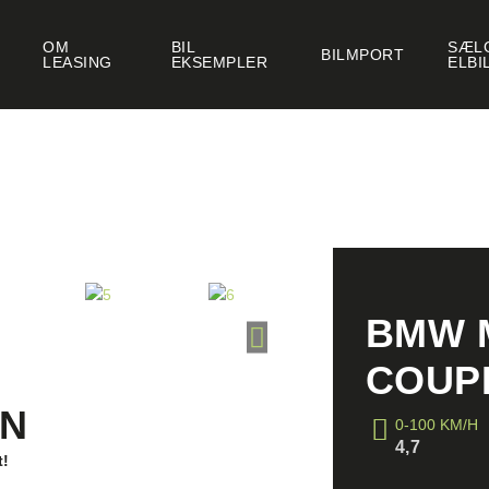
OM
BIL
SÆLG
BILMPORT
LEASING
EKSEMPLER
ELBI
BMW M
COUP
EN
0-100 KM/H
4,7
t!