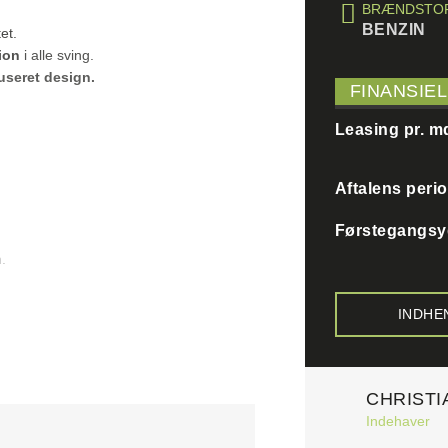
BRÆNDSTO
BENZIN
et.
ion
i alle sving.
useret design.
FINANSIEL
Leasing pr. m
Aftalens peri
Førstegangsy
.
INDHE
CHRISTI
Indehaver