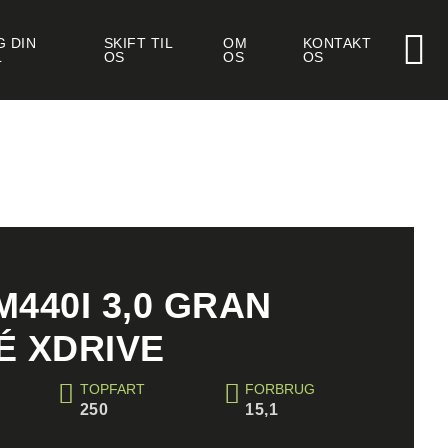
 DIN
SKIFT TIL
OM
KONTAKT
L
OS
OS
OS
440I 3,0 GRAN
É XDRIVE
TOPFART
FORBRUG
250
15,1