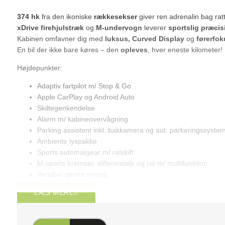
374 hk
fra den ikoniske
rækkesekser
giver ren adrenalin bag ratt
xDrive firehjulstræk
og
M-undervogn
leverer
sportslig præcis
Kabinen omfavner dig med
luksus, Curved Display
og
førerfok
En bil der ikke bare køres – den
opleves
, hver eneste kilometer!
Højdepunkter:
Adaptiv fartpilot m/ Stop & Go
Apple CarPlay og Android Auto
Skiltegenkendelse
Alarm m/ kabineovervågning
Parking assistent inkl. bakkamera og aut. parkeringssystem
Ambiente lyspakke
Sports automatgear m/ ratskift
M-sports bremser, differentiale og rat m/ multifunktion
Variabel sports styring
Fuld LED-forlygter
LÆS MERE
👉 Rå M-power pakket ind i ren elegance.
Forbehold for trykfejl.