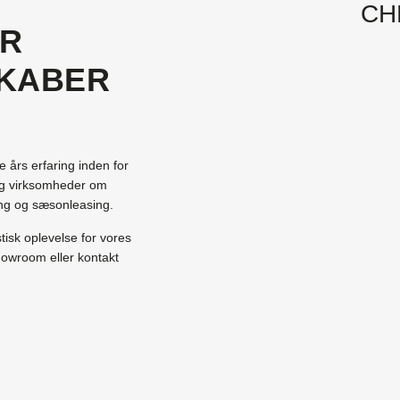
CH
ER
SKABER
års erfaring inden for
e og virksomheder om
sing og sæsonleasing.
tisk oplevelse for vores
howroom eller kontakt