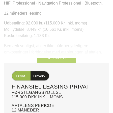
HiFi Professionel · Navigation Professionel · Bluetooth.
12 måneders leasing:
Udbetaling: 92.000 kr. (115.000 Kr. inkl. moms)
Mdl. ydelse: 8.449 kr. (10.561 Kr. inkl. moms)
Kaskoforsikring: 1.133 Kr.
Bemærk venligst, at der ikke påløber yderligere
omkostninger i forbindelse med etableringen af aftalen.
LÆS MERE
Der tilbydes privat-, erhverv- eller splitleasing af bilen.
Vi tilbyder endvidere en elektro-mekanisk garantiforsikring
Privat
Erhverv
i hele leasingperioden. Bilen står i Tyskland og kan hentes
hjem på få hverdage.
FINANSIEL LEASING PRIVAT
FØRSTEGANGSYDELSE
*Forbehold for tastefejl samt positiv kreditgodkendelse.
115.000 DKK INKL. MOMS
AFTALENS PERIODE
12 MÅNEDER