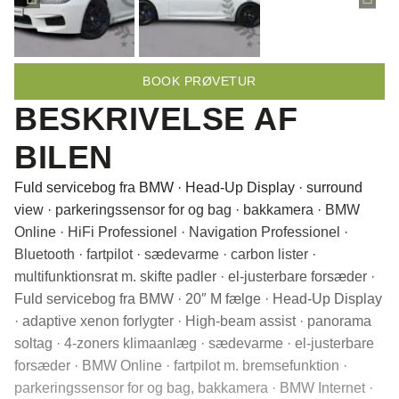
BOOK PRØVETUR
BESKRIVELSE AF
BILEN
Fuld servicebog fra BMW · Head-Up Display · surround
view · parkeringssensor for og bag · bakkamera · BMW
Online · HiFi Professionel · Navigation Professionel ·
Bluetooth · fartpilot · sædevarme · carbon lister ·
multifunktionsrat m. skifte padler · el-justerbare forsæder ·
Fuld servicebog fra BMW · 20″ M fælge · Head-Up Display
· adaptive xenon forlygter · High-beam assist · panorama
soltag · 4-zoners klimaanlæg · sædevarme · el-justerbare
forsæder · BMW Online · fartpilot m. bremsefunktion ·
parkeringssensor for og bag, bakkamera · BMW Internet ·