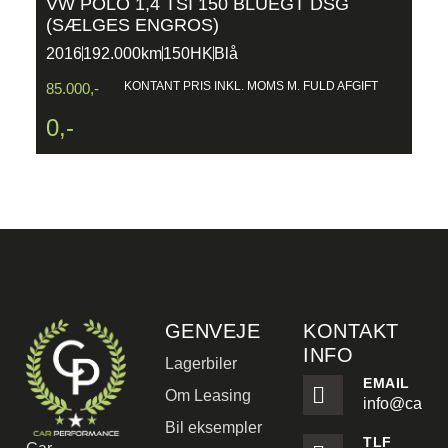
VW POLO 1,4 TSI 150 BLUEGT DSG
B
(SÆLGES ENGROS)
5
2016
192.000km
150HK
Blå
2
2
KONTANT PRIS INKL. MOMS M. FULD AFGIFT
85.000,-
0,-
GENVEJE
KONTAKT
INFO
Lagerbiler
EMAIL
Om Leasing
info@carpe
Bil eksempler
TLF