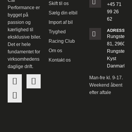
Car
Skift til os
+45 71
Performance er
99 26
Sælg din elbil
bygget på
62
passion og
Import af bil
kærlighed til
ADRESSE
Tryghed
Rungstedve
eksklusive biler.
Racing Club
81, 2960
Det er hele
Om os
Rungsted
fundamentet for
Kyst
virksomhedens
Kontakt os
Danmark
daglige drift.
Man-fre kl. 9-17.
Weekend åbent
efter aftale