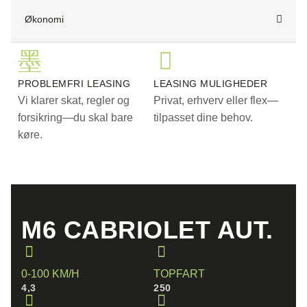
Økonomi
PROBLEMFRI LEASING
LEASING MULIGHEDER
Vi klarer skat, regler og
Privat, erhverv eller flex—
forsikring—du skal bare
tilpasset dine behov.
køre.
M6 CABRIOLET AUT.
0-100 KM/H
TOPFART
4,3
250