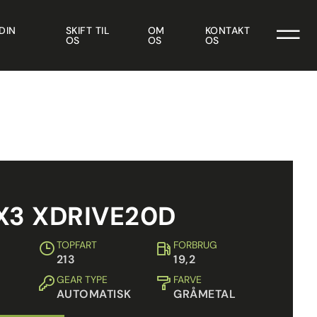
DIN
SKIFT TIL
OM
KONTAKT
OS
OS
OS
X3 XDRIVE20D
TOPFART
FORBRUG
213
19,2
GEAR TYPE
FARVE
AUTOMATISK
GRÅMETAL