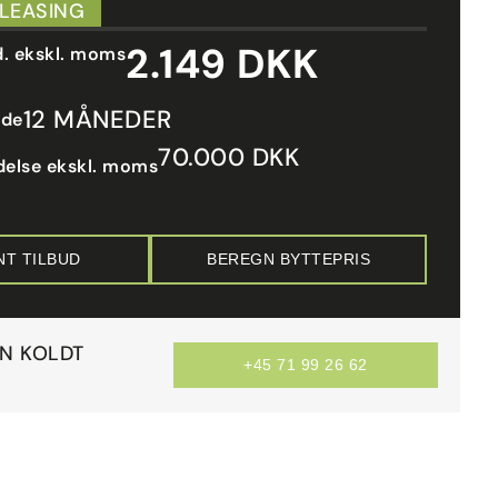
 LEASING
2.149 DKK
d. ekskl. moms
12 MÅNEDER
ode
70.000 DKK
delse ekskl. moms
NT TILBUD
BEREGN BYTTEPRIS
AN KOLDT
+45 71 99 26 62