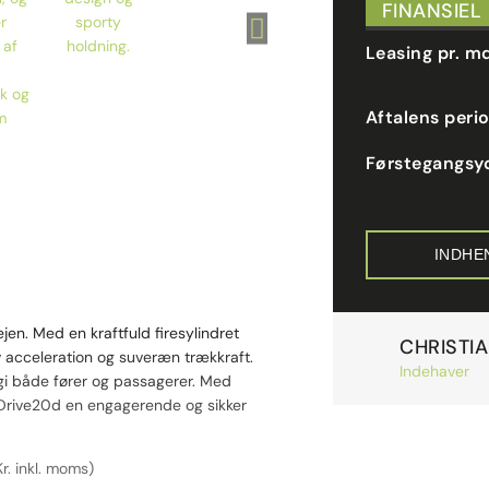
FINANSIEL
Leasing pr. m
Aftalens peri
Førstegangsy
INDHE
en. Med en kraftfuld firesylindret
CHRISTI
v acceleration og suveræn trækkraft.
Indehaver
logi både fører og passagerer. Med
xDrive20d en engagerende og sikker
r. inkl. moms)