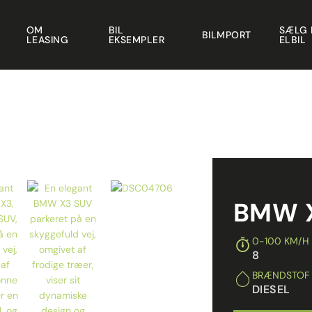
OM
BIL
SÆLG 
BILMPORT
LEASING
EKSEMPLER
ELBIL
BMW 
0-100 KM/H
8
BRÆNDSTOF
DIESEL