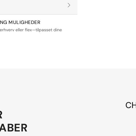
ING MULIGHEDER
 erhverv eller flex—tilpasset dine
CH
R
KABER