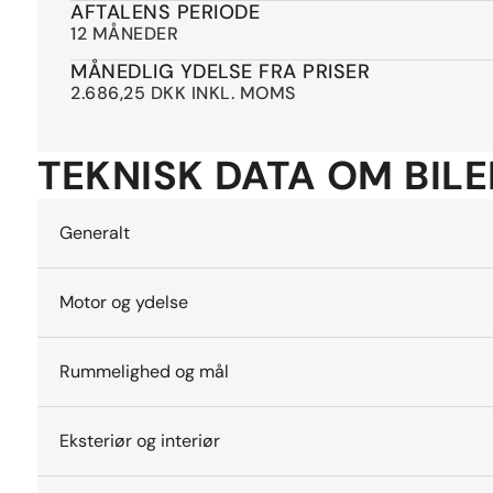
. Sælges for kunde, kontakt for besigtigelse.
AFTALENS PERIODE
12 MÅNEDER
. Forbehold for positiv kredit vurdering.
MÅNEDLIG YDELSE FRA PRISER
2.686,25 DKK INKL. MOMS
TEKNISK DATA OM BIL
Generalt
Motor og ydelse
Rummelighed og mål
Eksteriør og interiør