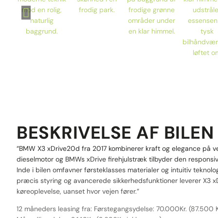
BESKRIVELSE AF BILEN
“BMW X3 xDrive20d fra 2017 kombinerer kraft og elegance på vej
dieselmotor og BMWs xDrive firehjulstræk tilbyder den responsi
Inde i bilen omfavner førsteklasses materialer og intuitiv tekno
præcis styring og avancerede sikkerhedsfunktioner leverer X3 
køreoplevelse, uanset hvor vejen fører.”
12 måneders leasing fra: Førstegangsydelse: 70.000Kr. (87.500 K