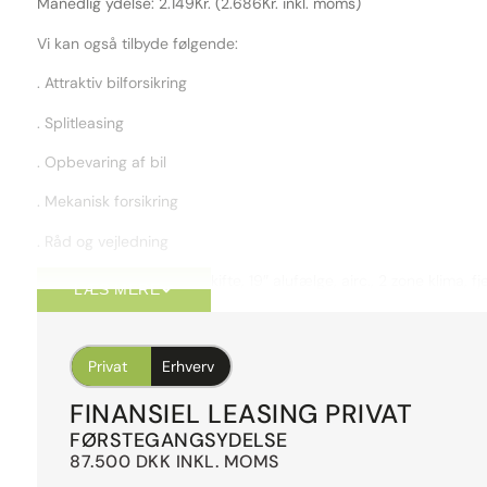
Månedlig ydelse: 2.149Kr. (2.686Kr. inkl. moms)
Vi kan også tilbyde følgende:
. Attraktiv bilforsikring
. Splitleasing
. Opbevaring af bil
. Mekanisk forsikring
. Råd og vejledning
AUTOMATGEAR, ratgearskifte, 19″ alufælge, airc., 2 zone klima, fjern
LÆS MERE
kørecomputer, infocenter, startspærre, auto. nedbl. bakspejl, u
førersæde, soltag, el-soltag, 4x el-ruder, el-spejle m/varme, pa
(for), automatisk start/stop, el betjent bagklap, elektrisk parker
Privat
Erhverv
multifunktionsrat, håndfrit til mobil, bluetooth, musikstreaming vi
tilslutning, armlæn, isofix, bagagerumsdækken, kopholder, læde
FINANSIEL LEASING PRIVAT
sportssæder, tågelygter, xenonlys, automatisk lys, airbag, abs, a
FØRSTEGANGSYDELSE
ryger, lev. nysynet, service ok, svingbart træk (elektrisk), diesel pa
87.500 DKK INKL. MOMS