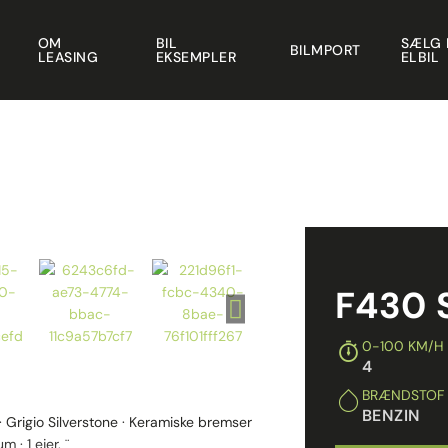
OM
BIL
SÆLG 
BILMPORT
LEASING
EKSEMPLER
ELBIL
F430 
0-100 KM/H
4
BRÆNDSTOF
BENZIN
· Grigio Silverstone · Keramiske bremser
 · 1 ejer. ¨