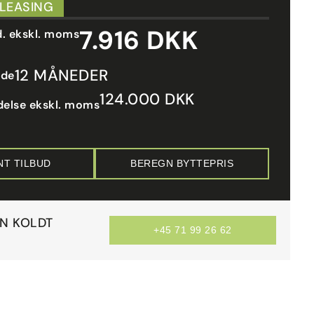
 LEASING
7.916 DKK
d. ekskl. moms
12 MÅNEDER
ode
124.000 DKK
delse ekskl. moms
NT TILBUD
BEREGN BYTTEPRIS
AN KOLDT
+45 71 99 26 62