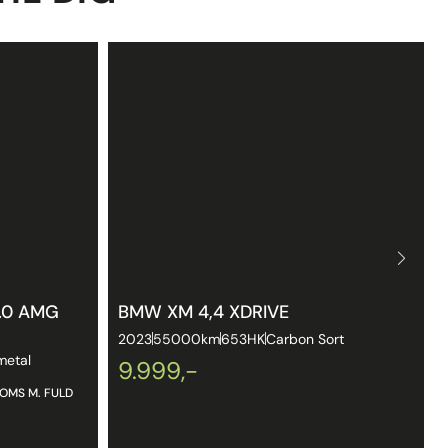
.0 AMG
BMW XM 4,4 XDRIVE
2023
55000km
653HK
Carbon Sort
metal
9.999,-
MOMS M. FULD