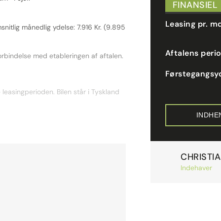
FINANSIEL
Leasing pr. m
nitlig månedlig ydelse: 7.916 Kr. (9.895
Aftalens peri
orbindelse med etableringen af aftalen.
Førstegangsy
 leasingperioden. Bilen står i Tyskland
INDHE
CHRISTI
Indehaver