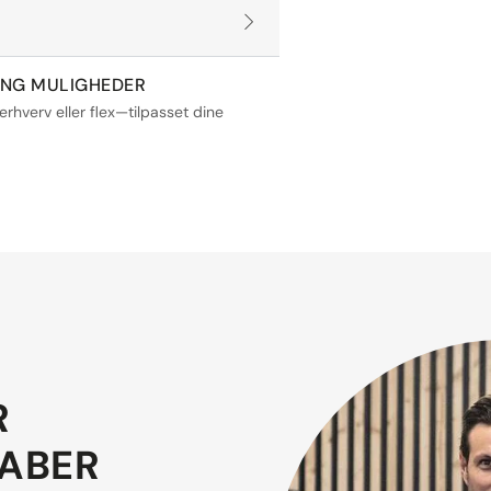
ING MULIGHEDER
 erhverv eller flex—tilpasset dine
R
KABER