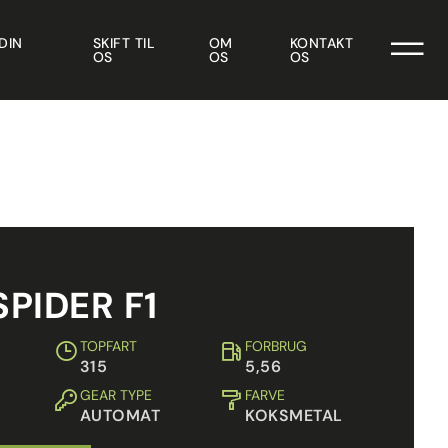
DIN
SKIFT TIL
OM
KONTAKT
OS
OS
OS
SPIDER F1
TOPFART
FORBRUG
315
5,56
GEAR TYPE
FARVE
AUTOMAT
KOKSMETAL