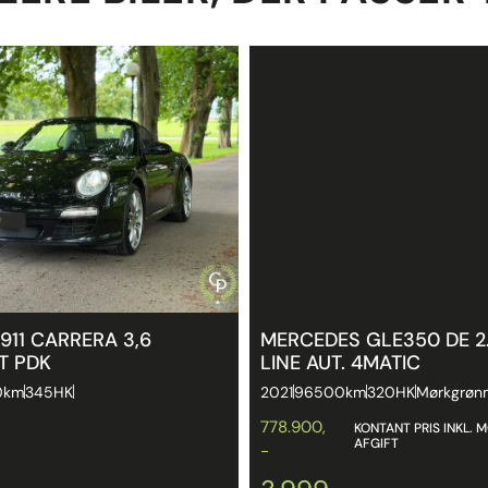
911 CARRERA 3,6
MERCEDES GLE350 DE 2
T PDK
LINE AUT. 4MATIC
0km
345HK
2021
96500km
320HK
Mørkgrøn
778.900,
KONTANT PRIS INKL. 
AFGIFT
-