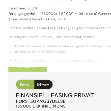
Sæsonleasing 6/6
Førstegangsydelse: 124.000 Kr. (155.000 Kr. inkl. moms) Gennems
Kr. inkl. moms) Kaskoforsikring: 971 Kr.
Bemærk venligst, at der ikke påløber yderligere omkostninger i f
Der tilbydes privat-, erhverv- eller splitleasing af bilen.
Vi tilbyder endvidere en elektro-mekanisk garantiforsikring i hele
og kan hentes hjem på få hverdage.
*Forbehold for tastefejl samt positiv kreditgodkendelse.
LÆS MERE
Privat
Erhverv
FINANSIEL LEASING PRIVAT
FØRSTEGANGSYDELSE
155.000 DKK INKL. MOMS