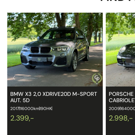
BMW X3 2,0 XDRIVE20D M-SPORT
PORSCHE 
AUT. 5D
CABRIOLE
2017
116000km
190HK
2009
16400
2.399,-
2.998,-