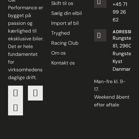
Skift til os
+45 71
Performance er
99 26
Sælg din elbil
bygget på
62
passion og
Import af bil
kærlighed til
ADRESSE
Tryghed
Rungstedve
eksklusive biler.
Racing Club
81, 2960
Det er hele
Om os
Rungsted
fundamentet
Kyst
for
Kontakt os
Danmark
virksomhedens
daglige drift.
Man-fre kl. 9-
17.
Weekend åbent
efter aftale