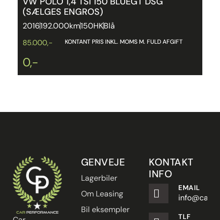
VW POLO 1,4 TSI 150 BLUEGT DSG
B
(SÆLGES ENGROS)
5
2016
192.000km
150HK
Blå
2
2
KONTANT PRIS INKL. MOMS M. FULD AFGIFT
85.000,-
0,-
GENVEJE
KONTAKT
INFO
Lagerbiler
EMAIL
Om Leasing
info@carpe
Bil eksempler
TLF
Car