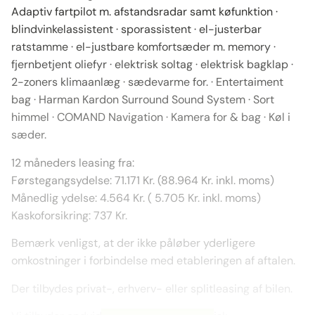
Adaptiv fartpilot m. afstandsradar samt køfunktion ·
blindvinkelassistent · sporassistent · el-justerbar
ratstamme · el-justbare komfortsæder m. memory ·
fjernbetjent oliefyr · elektrisk soltag · elektrisk bagklap ·
2-zoners klimaanlæg · sædevarme for. · Entertaiment
bag · Harman Kardon Surround Sound System · Sort
himmel · COMAND Navigation · Kamera for & bag · Køl i
sæder.
12 måneders leasing fra:
Førstegangsydelse: 71.171 Kr. (88.964 Kr. inkl. moms)
Månedlig ydelse: 4.564 Kr. ( 5.705 Kr. inkl. moms)
Kaskoforsikring: 737 Kr.
Bemærk venligst, at der ikke påløber yderligere
omkostninger i forbindelse med etableringen af aftalen.
Der tilbydes privat-, erhverv- eller splitleasing af bilen.