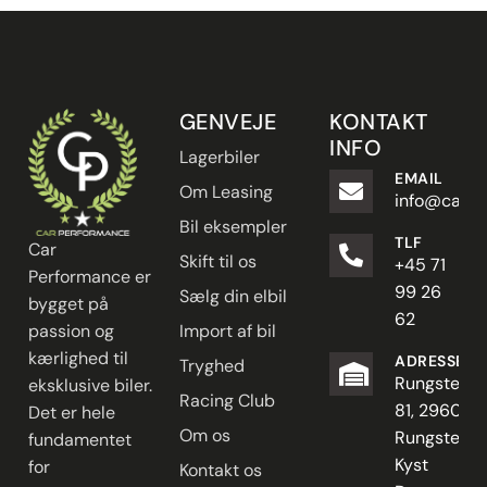
GENVEJE
KONTAKT
INFO
Lagerbiler
EMAIL
Om Leasing
info@carpe
Bil eksempler
TLF
Car
Skift til os
+45 71
Performance er
99 26
Sælg din elbil
bygget på
62
passion og
Import af bil
kærlighed til
ADRESSE
Tryghed
Rungstedve
eksklusive biler.
Racing Club
81, 2960
Det er hele
Om os
Rungsted
fundamentet
Kyst
for
Kontakt os