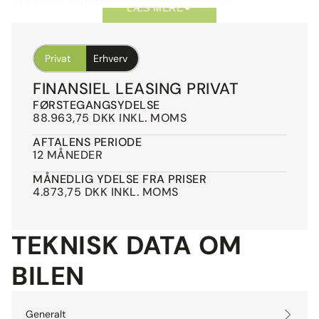
Vi tilbyder endvidere en elektro-mekanisk
LÆS MERE
garantiforsikring i hele leasingperioden. Bilen står i
Danmark og kan beses samt prøves inden for få
hverdage, efter aftale.
Privat
Erhverv
*Forbehold for tastefejl samt positiv kreditgodkendelse.
FINANSIEL LEASING PRIVAT
FØRSTEGANGSYDELSE
88.963,75 DKK INKL. MOMS
AFTALENS PERIODE
12 MÅNEDER
MÅNEDLIG YDELSE FRA PRISER
4.873,75 DKK INKL. MOMS
TEKNISK DATA OM
BILEN
Generalt