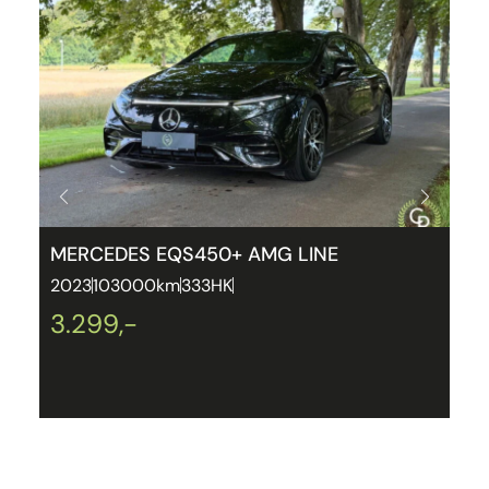
MERCEDES EQS450+ AMG LINE
B
5
2023
103000km
333HK
2
3.299,-
2