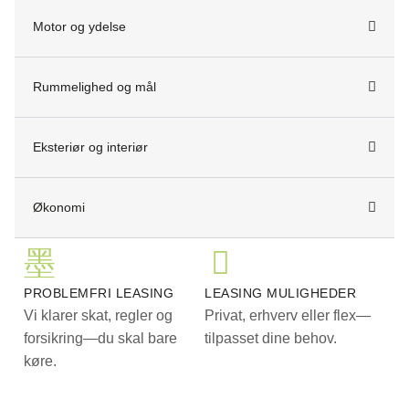
hjem på få hverdage.
Motor og ydelse
*Forbehold for tastefejl samt positiv kreditgodkendelse.
Rummelighed og mål
Eksteriør og interiør
Økonomi
PROBLEMFRI LEASING
LEASING MULIGHEDER
Vi klarer skat, regler og
Privat, erhverv eller flex—
forsikring—du skal bare
tilpasset dine behov.
køre.