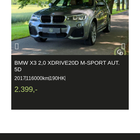
BMW X3 2,0 XDRIVE20D M-SPORT AUT.
P
5D
P
2017
116000km
190HK
2
2.399,-
2