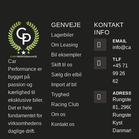
GENVEJE
KONTAKT
INFO
Lagerbiler
EMAIL
Om Leasing
info@carpe
Bil eksempler
TLF
Car
Skift til os
+45 71
Performance er
99 26
Sælg din elbil
bygget på
62
passion og
Import af bil
kærlighed til
ADRESSE
Tryghed
Rungstedve
eksklusive biler.
Racing Club
81, 2960
Det er hele
Om os
Rungsted
fundamentet for
Kyst
virksomhedens
Kontakt os
Danmark
daglige drift.