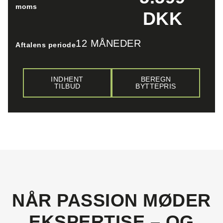
moms
DKK
12 MÅNEDER
Aftalens periode
INDHENT
BEREGN
TILBUD
BYTTEPRIS
NÅR PASSION MØDER
EKSPERTISE – OG