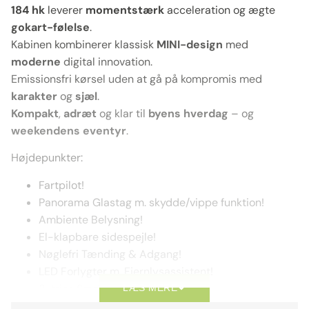
184
hk
leverer
momentstærk
acceleration og ægte
gokart-følelse
.
Kabinen kombinerer klassisk
MINI-design
med
moderne
digital innovation.
Emissionsfri kørsel uden at gå på kompromis med
karakter
og
sjæl
.
Kompakt
,
adræt
og klar til
byens hverdag
– og
weekendens eventyr
.
Højdepunkter:
Fartpilot!
Panorama Glastag m. skydde/vippe funktion!
Ambiente Belysning!
El-klapbare sidespejle!
Nøglefri Tænding & Adgang!
LED Forlygter m. Fjernlysassistent!
3-trins Sædevarme!
LÆS MERE
17″ Alufælge!