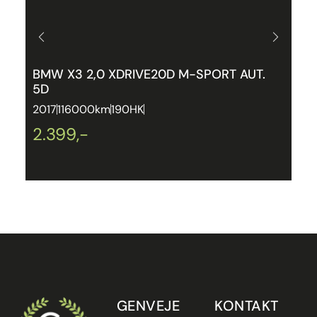
BMW X3 2,0 XDRIVE20D M-SPORT AUT.
P
5D
P
2017
116000km
190HK
2
2.399,-
2
GENVEJE
KONTAKT