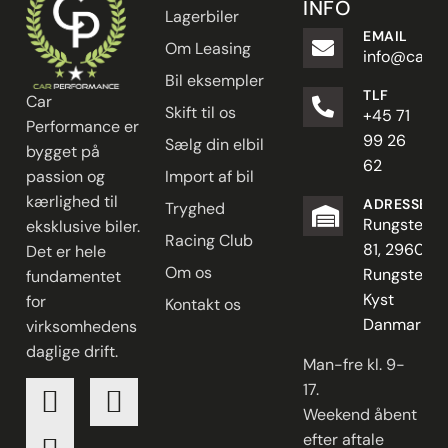
INFO
Lagerbiler
EMAIL
Om Leasing
info@carpe
Bil eksempler
TLF
Car
Skift til os
+45 71
Performance er
99 26
Sælg din elbil
bygget på
62
passion og
Import af bil
kærlighed til
ADRESSE
Tryghed
Rungstedve
eksklusive biler.
Racing Club
81, 2960
Det er hele
Om os
Rungsted
fundamentet
Kyst
for
Kontakt os
Danmark
virksomhedens
daglige drift.
Man-fre kl. 9-
17.
Weekend åbent
efter aftale