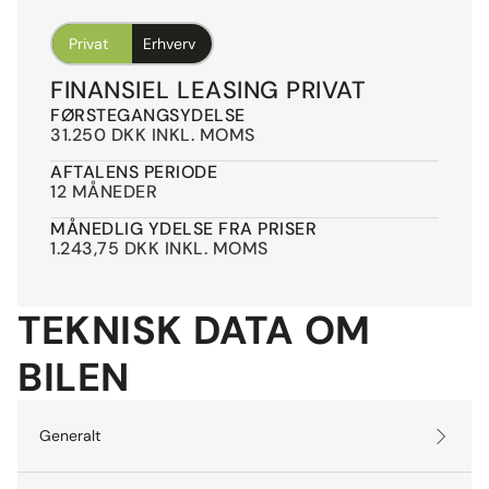
2 Zone Klima!
Privat
Erhverv
Sportssæder!
FINANSIEL LEASING PRIVAT
FØRSTEGANGSYDELSE
👉 Elektrisk, elegant og 100 % MINI i hjertet.
31.250 DKK INKL. MOMS
Forbehold for trykfejl.
AFTALENS PERIODE
12 MÅNEDER
MÅNEDLIG YDELSE FRA PRISER
1.243,75 DKK INKL. MOMS
TEKNISK DATA OM
BILEN
Generalt