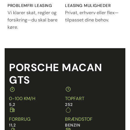
PROBLEMFRI LEASING
LEASING MULIGHEDER
Vi klarer skat, regler og
Privat, erhverv eller flex—
forsikring—du skal bare
tilpasset dine behov.
køre.
PORSCHE MACAN
GTS
0-100 KM/H
TOPFART
5,2
252
FORBRUG
BRÆNDSTOF
11,2
BENZIN