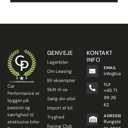
GENVEJE
KONTAKT
INFO
Lagerbiler
EMAIL
Om Leasing
info@carpe
Bil eksempler
TLF
Car
Skift til os
+45 71
Performance er
99 26
Sælg din elbil
bygget på
62
passion og
Import af bil
kærlighed til
ADRESSE
Tryghed
Rungstedve
eksklusive biler.
Racing Club