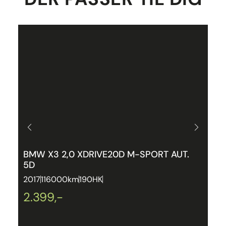
BMW X3 2,0 XDRIVE20D M-SPORT AUT.
P
5D
P
2017
116000km
190HK
2
2.399,-
2