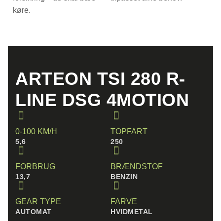
køre.
ARTEON TSI 280 R-
LINE DSG 4MOTION
0-100 KM/H
TOPFART
5,6
250
FORBRUG
BRÆNDSTOF
13,7
BENZIN
GEAR TYPE
FARVE
AUTOMAT
HVIDMETAL