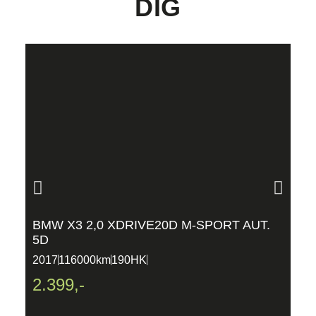
DIG
BMW X3 2,0 XDRIVE20D M-SPORT AUT.
P
5D
P
2017
116000km
190HK
2
2.399,-
2