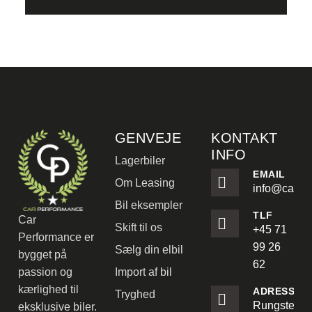
GENVEJE
KONTAKT
INFO
Lagerbiler
EMAIL
Om Leasing
info@carpe
Bil eksempler
TLF
Car
Skift til os
+45 71
Performance er
99 26
Sælg din elbil
bygget på
62
passion og
Import af bil
kærlighed til
ADRESSE
Tryghed
Rungstedve
eksklusive biler.