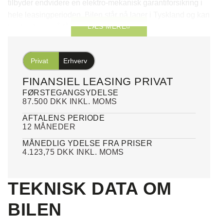
tilbyder endvidere en elektro-mekanisk garantiforsikring i
hele leasingperioden. Bilen står på lager i Tyskland og kan
LÆS MERE
hentes hjem på få hverdage.
*Forbehold for tastefejl samt positiv kreditgodkendelse.
Privat
Erhverv
FINANSIEL LEASING PRIVAT
FØRSTEGANGSYDELSE
87.500 DKK INKL. MOMS
AFTALENS PERIODE
12 MÅNEDER
MÅNEDLIG YDELSE FRA PRISER
4.123,75 DKK INKL. MOMS
TEKNISK DATA OM
BILEN