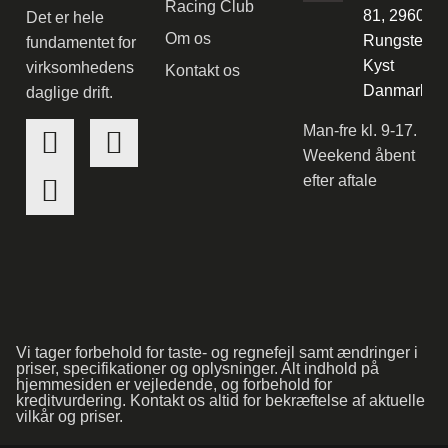
Racing Club
81, 2960
Det er hele
Om os
Rungsted
fundamentet for
Kyst
virksomhedens
Kontakt os
Danmark
daglige drift.
Man-fre kl. 9-17.
Weekend åbent
efter aftale
Vi tager forbehold for taste- og regnefejl samt ændringer i
priser, specifikationer og oplysninger. Alt indhold på
hjemmesiden er vejledende, og forbehold for
kreditvurdering. Kontakt os altid for bekræftelse af aktuelle
vilkår og priser.