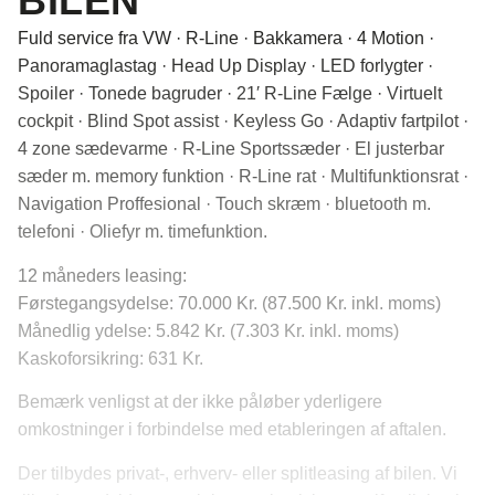
BILEN
Fuld service fra VW · R-Line · Bakkamera · 4 Motion ·
Panoramaglastag · Head Up Display · LED forlygter ·
Spoiler · Tonede bagruder · 21′ R-Line Fælge · Virtuelt
cockpit · Blind Spot assist · Keyless Go · Adaptiv fartpilot ·
4 zone sædevarme · R-Line Sportssæder · El justerbar
sæder m. memory funktion · R-Line rat · Multifunktionsrat ·
Navigation Proffesional · Touch skræm · bluetooth m.
telefoni · Oliefyr m. timefunktion.
12 måneders leasing:
Førstegangsydelse: 70.000 Kr. (87.500 Kr. inkl. moms)
Månedlig ydelse: 5.842 Kr. (7.303 Kr. inkl. moms)
Kaskoforsikring: 631 Kr.
Bemærk venligst at der ikke påløber yderligere
omkostninger i forbindelse med etableringen af aftalen.
Der tilbydes privat-, erhverv- eller splitleasing af bilen. Vi