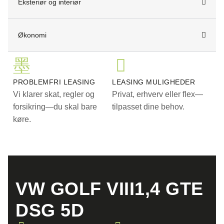
. Sælges for kunde, kontakt for besigtigelse.
Eksteriør og interiør
. Forbehold for positiv kredit vurdering.
Økonomi
PROBLEMFRI LEASING
LEASING MULIGHEDER
Vi klarer skat, regler og
Privat, erhverv eller flex—
forsikring—du skal bare
tilpasset dine behov.
køre.
VW GOLF VIII1,4 GTE
DSG 5D