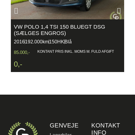
VW POLO 1,4 TSI 150 BLUEGT DSG
B
(SÆLGES ENGROS)
5
2016
192.000km
150HK
Blå
2
2
KONTANT PRIS INKL. MOMS M. FULD AFGIFT
85.000,-
0,-
GENVEJE
KONTAKT
INFO