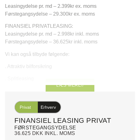
Leasingydelse pr. md – 2.399kr ex. moms
Førstegangsydelse – 29.300kr ex. moms
FINANSIEL PRIVATLEASING:
Leasingydelse pr. md – 2.998kr inkl. moms
Førstegangsydelse – 36.625kr inkl. moms
Vi kan også tilbyde følgende:
. Attraktiv bilforsikring
. Splitleasing
LÆS MERE
. Opbevaring af bil
. Mekanisk forsikring
Privat
Erhverv
. Råd og vejledning
FINANSIEL LEASING PRIVAT
FØRSTEGANGSYDELSE
Udstyr:
36.625 DKK INKL. MOMS
aut., 18″ alufælge, varme i rat, 3 zone klima, fuldaut. klima,