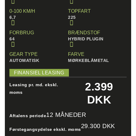
0-100 KM/H
TOPFART
6,7
225
FORBRUG
BRÆNDSTOF
64
HYBRID PLUGIN
GEAR TYPE
FARVE
AUTOMATISK
MØRKEBLÅMETAL
FINANSIEL LEASING
2.399
Leasing pr. md. ekskl.
moms
DKK
12 MÅNEDER
Aftalens periode
29.300 DKK
Førstegangsydelse ekskl. moms