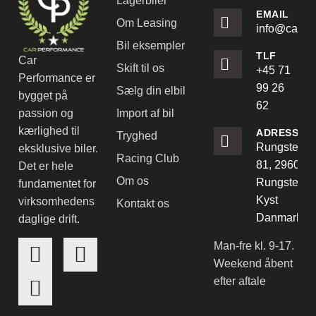
Lagerbiler
EMAIL
Om Leasing
info@carpe
Bil eksempler
TLF
Car
Skift til os
+45 71
Performance er
99 26
Sælg din elbil
bygget på
62
passion og
Import af bil
kærlighed til
ADRESSE
Tryghed
Rungstedve
eksklusive biler.
Racing Club
81, 2960
Det er hele
Om os
Rungsted
fundamentet for
Kyst
virksomhedens
Kontakt os
Danmark
daglige drift.
Man-fre kl. 9-17.
Weekend åbent
efter aftale