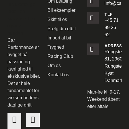
Om Leasing
info@carpe
Bil eksempler
TLF
Skift til os
+45 71
99 26
Sælg din elbil
62
Import af bil
Car
ADRESSE
Tryghed
Performance er
Rungstedve
bygget på
Racing Club
81, 2960
passion og
Om os
Rungsted
kærlighed til
Kyst
Kontakt os
eksklusive biler.
Danmark
Det er hele
fundamentet for
Man-fre kl. 9-17.
virksomhedens
Weekend åbent
daglige drift.
efter aftale