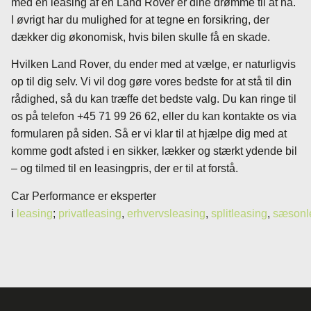
med en leasing af en Land Rover er dine drømme til at nå.
I øvrigt har du mulighed for at tegne en forsikring, der
dækker dig økonomisk, hvis bilen skulle få en skade.
Hvilken Land Rover, du ender med at vælge, er naturligvis
op til dig selv. Vi vil dog gøre vores bedste for at stå til din
rådighed, så du kan træffe det bedste valg. Du kan ringe til
os på telefon +45 71 99 26 62, eller du kan kontakte os via
formularen på siden. Så er vi klar til at hjælpe dig med at
komme godt afsted i en sikker, lækker og stærkt ydende bil
– og tilmed til en leasingpris, der er til at forstå.
Car Performance er eksperter
i
leasing
;
privatleasing
,
erhvervsleasing
,
splitleasing
,
sæsonl