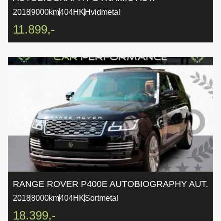
2018
9000km
404HK
Hvidmetal
11.899,-
RANGE ROVER P400E AUTOBIOGRAPHY AUT.
2018
8000km
404HK
Sortmetal
18.399,-