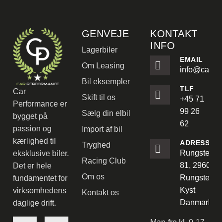
GENVEJE
KONTAKT
INFO
Lagerbiler
EMAIL
Om Leasing
info@carpe
Bil eksempler
TLF
Car
Skift til os
+45 71
Performance er
99 26
Sælg din elbil
bygget på
62
passion og
Import af bil
kærlighed til
ADRESSE
Tryghed
Rungstedve
eksklusive biler.
Racing Club
81, 2960
Det er hele
Om os
Rungsted
fundamentet for
Kyst
virksomhedens
Kontakt os
Danmark
daglige drift.